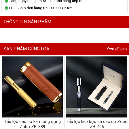
Tặng ngay mã giảm 5% cho đơn hàng tiếp theo
FREE Ship đơn hàng từ 300.000 < 5 Km
THÔNG TIN SẢN PHẨM
SẢN PHẨM CÙNG LOẠI
Xem tất cả >
Tẩu lọc các cỡ kèm ống đựng
Tẩu lọc kép bọc da các cỡ Zobo
Zobo ZB-389
ZB-496