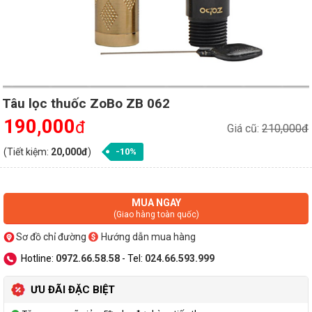
Tâu lọc thuốc ZoBo ZB 062
190,000
đ
Giá cũ:
210,000đ
(Tiết kiệm:
20,000đ
)
-10%
MUA NGAY
(Giao hàng toàn quốc)
Sơ đồ chỉ đường
Hướng dẫn mua hàng
Hotline:
0972.66.58.58
- Tel:
024.66.593.999
ƯU ĐÃI ĐẶC BIỆT