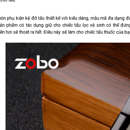
món phụ kiện kệ đỡ tẩu thiết kế với kiểu dáng, mẫu mã đa dạng
Sản phẩm có tác dụng giữ cho chiếc tẩu lọc vệ sinh có thể đứn
n hơi sẽ thoát ra hết. Điều này sẽ làm cho chiếc tẩu thuốc của bạn