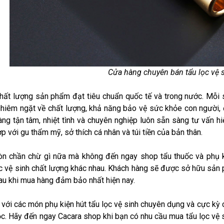
Cửa hàng chuyên bán tẩu lọc vệ 
hất lượng sản phẩm đạt tiêu chuẩn quốc tế và trong nước. Mỗi 
ghiêm ngặt về chất lượng, khả năng bảo vệ sức khỏe con người, đ
àng tận tâm, nhiệt tình và chuyên nghiệp luôn sẵn sàng tư vấn h
p với gu thẩm mỹ, sở thích cá nhân và túi tiền của bản thân.
n chần chừ gì nữa mà không đến ngay shop tẩu thuốc và phụ k
c vệ sinh chất lượng khác nhau. Khách hàng sẽ được sở hữu sản 
sau khi mua hàng đảm bảo nhất hiện nay.
với các món phụ kiện hút tẩu lọc vệ sinh chuyên dụng và cực kỳ cầ
c. Hãy đến ngay Cacara shop khi bạn có nhu cầu mua tẩu lọc vệ s