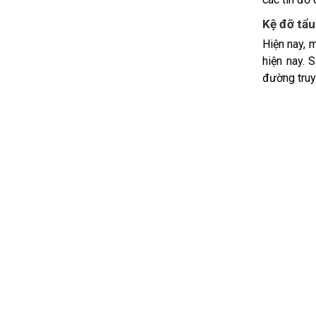
Kệ đỡ tẩu
Hiện nay, 
hiện nay. 
đường truyề