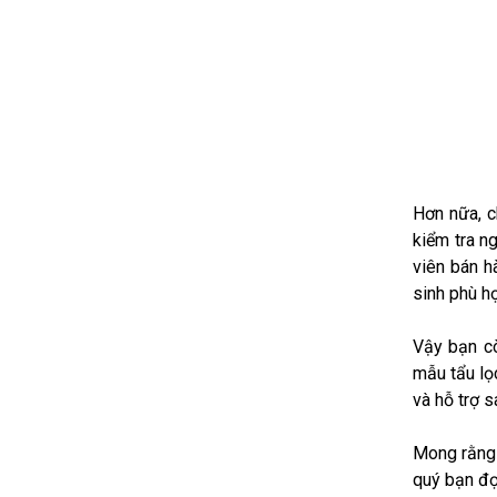
Hơn nữa, c
kiểm tra n
viên bán h
sinh phù hợ
Vậy bạn cò
mẫu tẩu lọ
và hỗ trợ 
Mong rằng 
quý bạn đọ