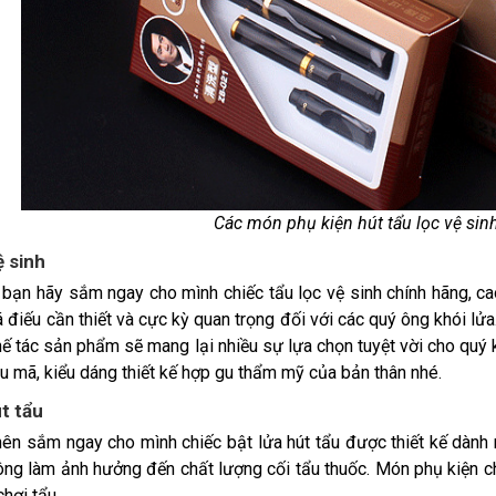
Các món phụ kiện hút tẩu lọc vệ si
ệ sinh
, bạn hãy sắm ngay cho mình chiếc tẩu lọc vệ sinh chính hãng, ca
á điếu cần thiết và cực kỳ quan trọng đối với các quý ông khói l
chế tác sản phẩm sẽ mang lại nhiều sự lựa chọn tuyệt vời cho quý
u mã, kiểu dáng thiết kế hợp gu thẩm mỹ của bản thân nhé.
út tẩu
ên sắm ngay cho mình chiếc bật lửa hút tẩu được thiết kế dành r
ông làm ảnh hưởng đến chất lượng cối tẩu thuốc. Món phụ kiện c
chơi tẩu.