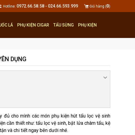
0
0972.66.58.58 - 024.66.593.999
Hotline:
Giỏ hàng (
)
UỐC LÁ
PHỤ KIỆN CIGAR
TẨU SỪNG
PHỤ KIỆN
UYÊN DỤNG
y đủ cho mình các món phụ kiện hút tẩu lọc vệ sinh
n cần thiết như: tẩu lọc vệ sinh, bật lửa châm tẩu, kệ
ận và chi tiết ngay bên dưới nhé.