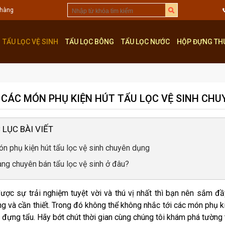
 hàng
TẨU LỌC VỆ SINH
TẨU LỌC BÔNG
TẨU LỌC NƯỚC
HỘP ĐỰNG TH
Ộ CÁC MÓN PHỤ KIỆN HÚT TẨU LỌC VỆ SINH CH
 LỤC BÀI VIẾT
n phụ kiện hút tẩu lọc vệ sinh chuyên dụng
ng chuyên bán tẩu lọc vệ sinh ở đâu?
ợc sự trải nghiệm tuyệt vời và thú vị nhất thì bạn nên sắm đầ
 và cần thiết. Trong đó không thể không nhắc tới các món phụ kiệ
 đựng tẩu. Hãy bớt chút thời gian cùng chúng tôi khám phá tường t