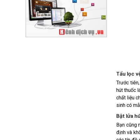
Tẩu lọc v
Trước tiên
hút thuốc l
chất liệu 
sinh có mẫ
Bật lửa h
Bạn cũng n
định và kh
các tín đồ 