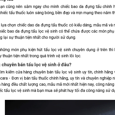
bạn cũng nên sắm ngay cho mình chiếc bao da đựng tẩu chính h
chiếc tẩu thuốc luôn sáng bóng, bền đẹp và mịn mạng theo năm t
 lựa chọn chiếc dao da đựng tẩu thuốc có kiểu dáng, mẫu mã và
hiếc bao da đựng tẩu lọc vệ sinh có thể chứa được các món phụ
g lại sự thuận tiện nhất cho người sử dụng.
hững món phụ kiện hút tẩu lọc vệ sinh chuyên dụng ở trên th
 thuận tiện nhất trong quá trình vệ sinh lõi lọc.
chuyên bán tẩu lọc vệ sinh ở đâu?
ìm kiếm cửa hàng chuyên bán tẩu lọc vệ sinh uy tín, chính hãng 
cara - Đơn vị bán tẩu thuốc chính hãng, uy tín và chuyên nghiệp 
a hàng đều chất lượng cao, mẫu mã mới nhất hiện nay, công năng 
iếc tẩu lọc vệ sinh mà bạn mua sẽ phát huy tối đa công năng sử