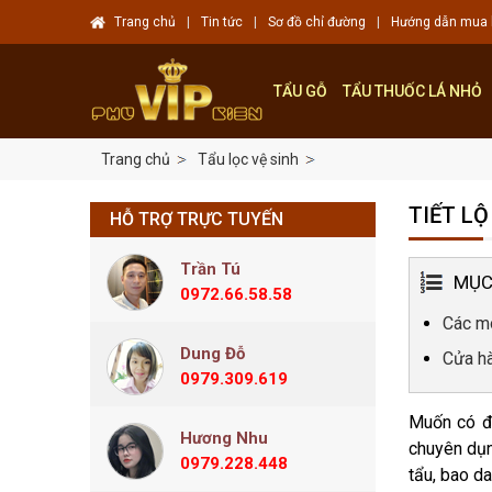
Trang chủ
|
Tin tức
|
Sơ đồ chỉ đường
|
Hướng dẫn mua
TẨU GỖ
TẨU THUỐC LÁ NHỎ
Trang chủ
Tẩu lọc vệ sinh
TIẾT L
HỖ TRỢ TRỰC TUYẾN
Trần Tú
MỤC
0972.66.58.58
Các mó
Dung Đỗ
Cửa hà
0979.309.619
Muốn có đư
Hương Nhu
chuyên dụng
0979.228.448
tẩu, bao da