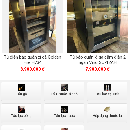
Tủ điện bảo quản xì gà Golden
Tủ bảo quản xì gà cắm điện 2
Fire H734
ngăn Vino SC-12AH
8,900,000 ₫
7,900,000 ₫
Tẩu gỗ
Tẩu thuốc lá nhỏ
Tẩu lọc vệ sinh
Tẩu lọc bông
Tẩu lọc nước
Hộp đựng thuốc lá