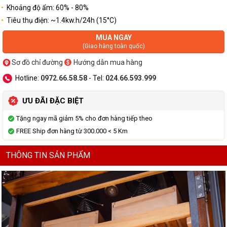
Khoảng độ ẩm: 60% - 80%
Tiêu thụ điện: ~1.4kw.h/24h (15°C)
MUA NGAY
(Giao hàng toàn quốc)
Sơ đồ chỉ đường
Hướng dẫn mua hàng
Hotline:
0972.66.58.58
- Tel:
024.66.593.999
ƯU ĐÃI ĐẶC BIỆT
Tặng ngay mã giảm 5% cho đơn hàng tiếp theo
FREE Ship đơn hàng từ 300.000 < 5 Km
THÔNG TIN SẢN PHẨM