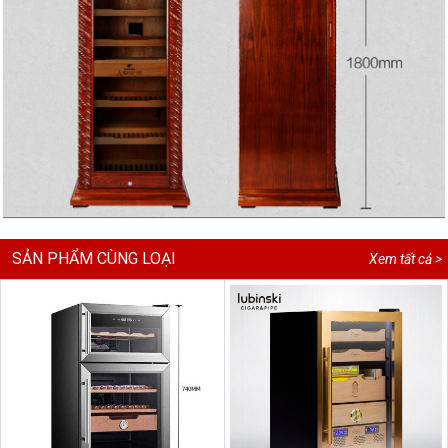
SẢN PHẨM CÙNG LOẠI
Xem tất cả >