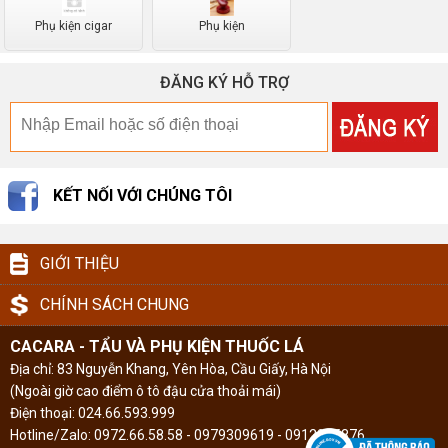
Phụ kiện cigar
Phụ kiện
ĐĂNG KÝ HỖ TRỢ
KẾT NỐI VỚI CHÚNG TÔI
GIỚI THIỆU
CHÍNH SÁCH CHUNG
CACARA
- TẨU VÀ PHỤ KIỆN THUỐC LÁ
Địa chỉ: 83 Nguyễn Khang, Yên Hòa, Cầu Giấy, Hà Nội
(Ngoài giờ cao điểm ô tô đậu cửa thoải mái)
Điện thoại: 024.66.593.999
Hotline/Zalo: 0972.66.58.58 - 0979309619 - 0912295876