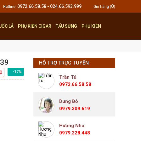
0
0972.66.58.58 - 024.66.593.999
Hotline:
Giỏ hàng (
)
UỐC LÁ
PHỤ KIỆN CIGAR
TẨU SỪNG
PHỤ KIỆN
339
HỖ TRỢ TRỰC TUYẾN
-17%
0
Trần Tú
0972.66.58.58
Dung Đỗ
0979.309.619
Hương Nhu
0979.228.448