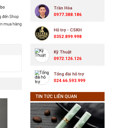
obo
Trần Hòa
0977.388.186
g đến Shop
ẫn mua hàng
Hỗ trợ - CSKH
0352.899.998
Kỹ Thuật
0972.126.126
Tổng đài hỗ trợ
024.66.593.999
TIN TỨC LIÊN QUAN