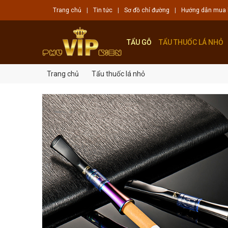
Trang chủ
|
Tin tức
|
Sơ đồ chỉ đường
|
Hướng dẫn mua
TẨU GỖ
TẨU THUỐC LÁ NHỎ
Trang chủ
Tẩu thuốc lá nhỏ