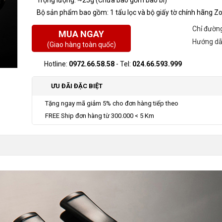
Trọng lượng: ~25g (Chưa bao gồm bao bì)
Bộ sản phẩm bao gồm: 1 tẩu lọc và bộ giấy tờ chính hãng Z
Chỉ đườn
MUA NGAY
Hướng d
(Giao hàng toàn quốc)
Hotline:
0972.66.58.58
- Tel:
024.66.593.999
ƯU ĐÃI ĐẶC BIỆT
Tặng ngay mã giảm 5% cho đơn hàng tiếp theo
FREE Ship đơn hàng từ 300.000 < 5 Km