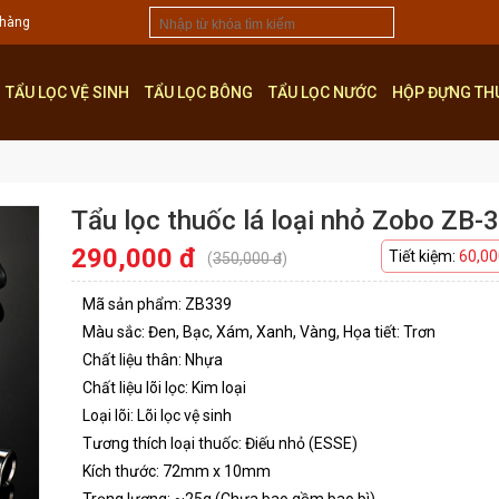
 hàng
TẨU LỌC VỆ SINH
TẨU LỌC BÔNG
TẨU LỌC NƯỚC
HỘP ĐỰNG TH
Tẩu lọc thuốc lá loại nhỏ Zobo ZB-
290,000 đ
Tiết kiệm:
60,00
(
350,000 đ
)
Mã sản phẩm: ZB339
Màu sắc: Đen, Bạc, Xám, Xanh, Vàng, Họa tiết: Trơn
Chất liệu thân: Nhựa
Chất liệu lõi lọc: Kim loại
Loại lõi: Lõi lọc vệ sinh
Tương thích loại thuốc: Điếu nhỏ (ESSE)
Kích thước: 72mm x 10mm