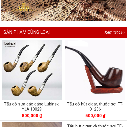
SẢN PHẨM CÙNG LOẠI
Xem tất cả >
Tẩu gỗ sưa các dáng Lubinski
Tẩu gỗ hút cigar, thuốc sợi FT-
YJA 13029
01236
800,000 ₫
500,000 ₫
Tẩu hút cigar và thuốc sợi TF-